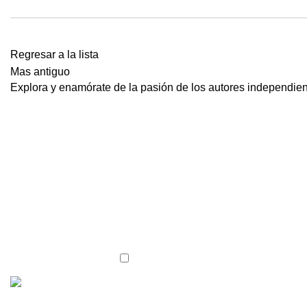
Regresar a la lista
Mas antiguo
Explora y enamórate de la pasión de los autores independien
Suscríbete a nuestro 
He leído y acepto los términos y co
Enlaces