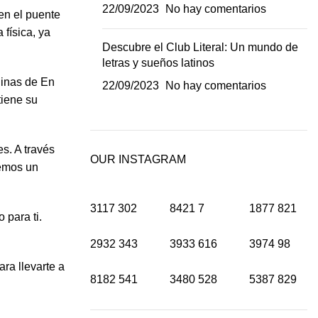
22/09/2023
No hay comentarios
 en el puente
 física, ya
Descubre el Club Literal: Un mundo de
letras y sueños latinos
ginas de En
22/09/2023
No hay comentarios
tiene su
s. A través
OUR INSTAGRAM
remos un
3117
302
8421
7
1877
821
 para ti.
2932
343
3933
616
3974
98
ra llevarte a
8182
541
3480
528
5387
829