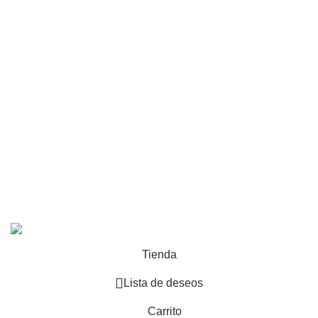
Redes sociales
Contacto
info@laeditoramarket.com
+57 317 7962895
Todos los derechos reservados
La Editora Market
2023.
Hecho por
Flutter.com.co
.
Tienda
Lista de deseos
Carrito